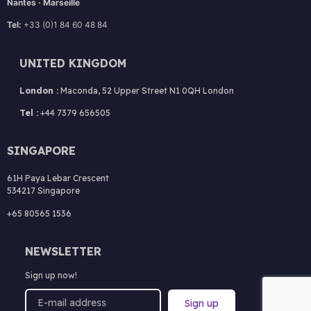
Nantes · Marseille
Tel:
+33 (0)1 84 60 48 84
UNITED KINGDOM
London :
Maconda, 52 Upper Street N1 0QH London
Tel :
+44 7379 656505
SINGAPORE
61H Paya Lebar Crescent
534217 Singapore
+65 80565 1536
NEWSLETTER
Sign up now!
Sign up