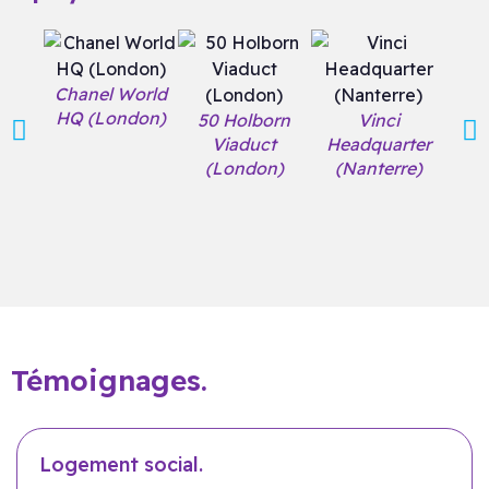
Chanel World
HQ (London)
50 Holborn
Vinci
Woo
Viaduct
Headquarter
(Os
(London)
(Nanterre)
Témoignages.
Logement social.