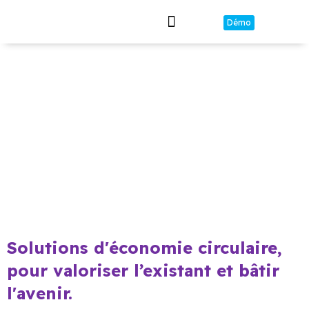
Démo
Mines Urbaines
Librairie Passeports
Solutions d'économie circulaire,
pour valoriser l’existant et bâtir
l'avenir.