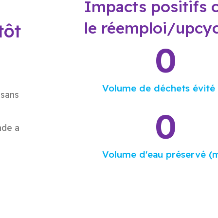
Impacts positifs 
le réemploi/upcy
tôt
0
Volume de déchets évité 
 sans
0
nde a
Volume d'eau préservé (