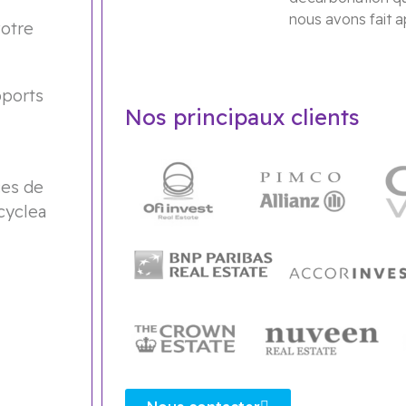
nous avons fait 
votre
pports
Nos principaux clients
ces de
cyclea