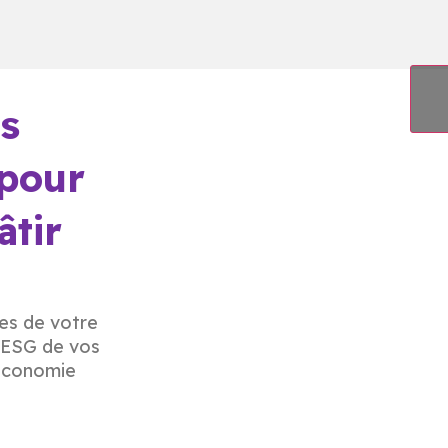
ns
 pour
âtir
ées de votre
 ESG de vos
’économie