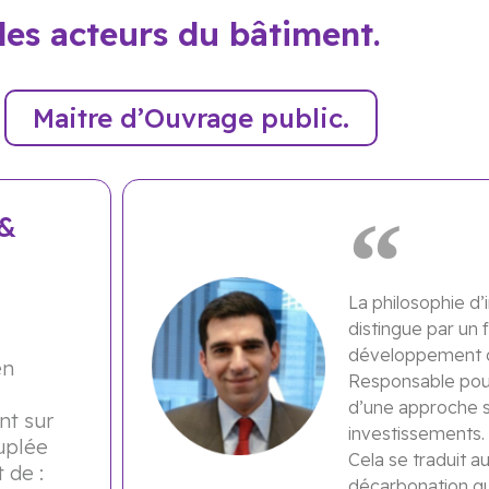
les acteurs du bâtiment.
Maitre d’Ouvrage public.
 &
La philosophie d’
distingue par un
développement d
en
Responsable pour
d’une approche s
nt sur
investissements.
ouplée
Cela se traduit au
 de :
décarbonation qui