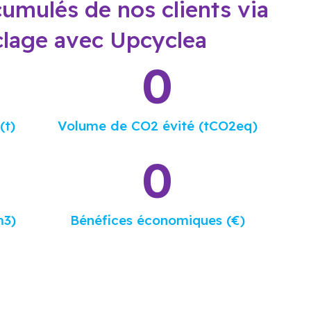
cumulés de nos clients via
clage avec
Upcyclea
0
(t)
Volume de CO2 évité (tCO2eq)
0
m3)
Bénéfices économiques (€)