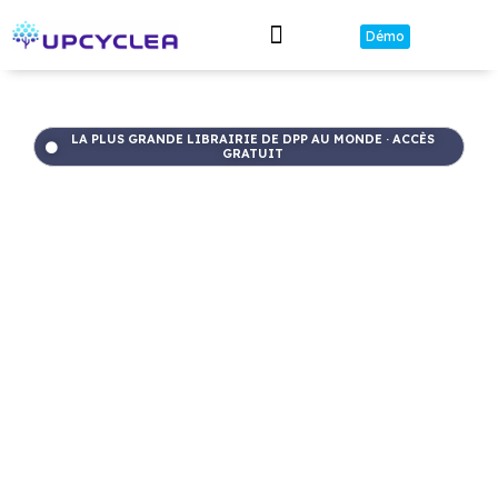
Démo
Mines Urbaines
Librairie Passeports
LA PLUS GRANDE LIBRAIRIE DE DPP AU MONDE · ACCÈS
GRATUIT
Librairie de
Passeports
Numériques
Produit