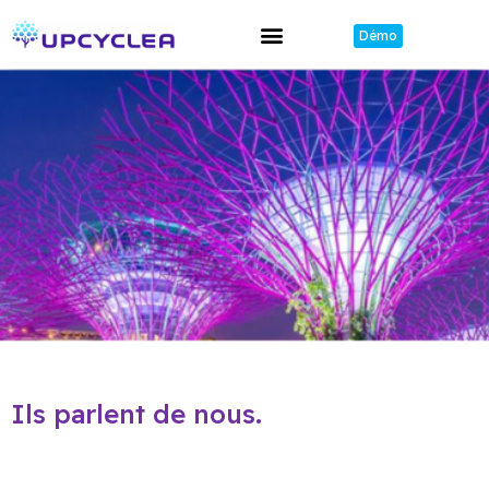
Démo
Mines Urbaines
Librairie Passeports
Ils parlent de nous.