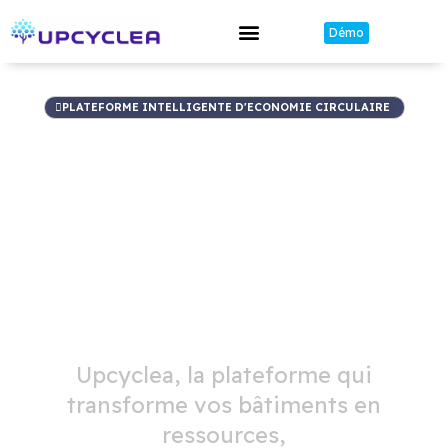
Démo
PLATEFORME INTELLIGENTE D'ECONOMIE CIRCULAIRE
Map.
Measure.
Decarbonise.
Upcyclea, la plateforme qui
transforme vos bâtiments en
ressources,