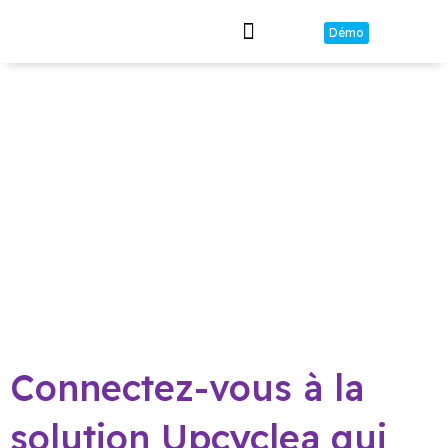
Démo
Mines Urbaines
Librairie Passeports
Connectez-vous à la
solution Upcyclea qui